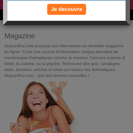
Non, je préfère le régime gratuit
»
Je decouvre
6M de personnes ont maigri et réappris à manger avec nous
Magazine
Aujourdhui.com propose aux internautes un véritable magazine
en ligne ! C'est une source d'information unique abordant de
nombreuses thématiques comme la minceur, l'univers maman &
bébé, la cuisine, ou la psycho. Retrouvez des quiz, sondages,
tests, dossiers, articles et news sur toutes ces thématiques.
Aujourdhui.com : que des bonnes nouvelles !