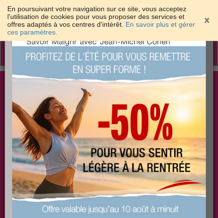
En poursuivant votre navigation sur ce site, vous acceptez
l'utilisation de cookies pour vous proposer des services et
offres adaptés à vos centres d'intérêt.
En savoir plus et gérer
×
ces paramètres.
Toggle
navigation
Togg
Les meilleures solutions pour maigrir et être bien
sear
dans sa peau
PLUS
PLUS
PLUS
EFFICACE
SANTÉ
COACHING