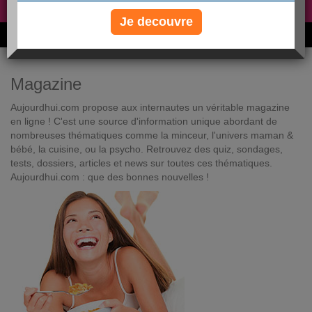
Non, je préfère le régime gratuit
»
Je decouvre
6M de personnes ont maigri et réappris à manger avec nous
Magazine
Aujourdhui.com propose aux internautes un véritable magazine
en ligne ! C'est une source d'information unique abordant de
nombreuses thématiques comme la minceur, l'univers maman &
bébé, la cuisine, ou la psycho. Retrouvez des quiz, sondages,
tests, dossiers, articles et news sur toutes ces thématiques.
Aujourdhui.com : que des bonnes nouvelles !