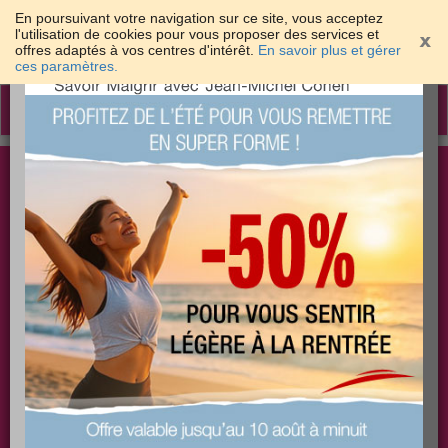
En poursuivant votre navigation sur ce site, vous acceptez
l'utilisation de cookies pour vous proposer des services et
offres adaptés à vos centres d'intérêt.
En savoir plus et gérer
×
ces paramètres.
Toggle
navigation
Togg
Les meilleures solutions pour maigrir et être bien
sear
dans sa peau
PLUS
PLUS
PLUS
EFFICACE
SANTÉ
COACHING