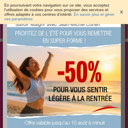
En poursuivant votre navigation sur ce site, vous acceptez
l'utilisation de cookies pour vous proposer des services et
offres adaptés à vos centres d'intérêt.
En savoir plus et gérer
×
ces paramètres.
Toggle
navigation
Togg
Les meilleures solutions pour maigrir et être bien
sear
dans sa peau
PLUS
PLUS
PLUS
EFFICACE
SANTÉ
COACHING