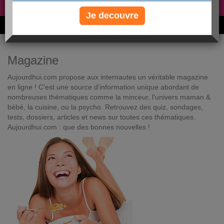
Non, je préfère le régime gratuit
»
Je decouvre
6M de personnes ont maigri et réappris à manger avec nous
Magazine
Aujourdhui.com propose aux internautes un véritable magazine
en ligne ! C'est une source d'information unique abordant de
nombreuses thématiques comme la minceur, l'univers maman &
bébé, la cuisine, ou la psycho. Retrouvez des quiz, sondages,
tests, dossiers, articles et news sur toutes ces thématiques.
Aujourdhui.com : que des bonnes nouvelles !