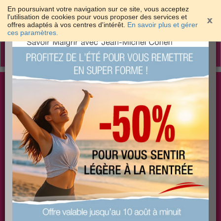
En poursuivant votre navigation sur ce site, vous acceptez
l'utilisation de cookies pour vous proposer des services et
offres adaptés à vos centres d'intérêt.
En savoir plus et gérer
×
ces paramètres.
Toggle
navigation
Togg
Les meilleures solutions pour maigrir et être bien
sear
dans sa peau
PLUS
PLUS
PLUS
EFFICACE
SANTÉ
COACHING