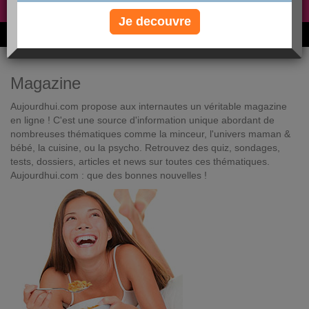
Non, je préfère le régime gratuit
»
Je decouvre
6M de personnes ont maigri et réappris à manger avec nous
Magazine
Aujourdhui.com propose aux internautes un véritable magazine
en ligne ! C'est une source d'information unique abordant de
nombreuses thématiques comme la minceur, l'univers maman &
bébé, la cuisine, ou la psycho. Retrouvez des quiz, sondages,
tests, dossiers, articles et news sur toutes ces thématiques.
Aujourdhui.com : que des bonnes nouvelles !