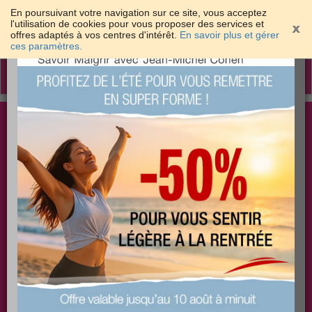
En poursuivant votre navigation sur ce site, vous acceptez
l'utilisation de cookies pour vous proposer des services et
offres adaptés à vos centres d'intérêt.
En savoir plus et gérer
×
ces paramètres.
Toggle
navigation
Togg
Les meilleures solutions pour maigrir et être bien
sear
dans sa peau
PLUS
PLUS
PLUS
EFFICACE
SANTÉ
COACHING