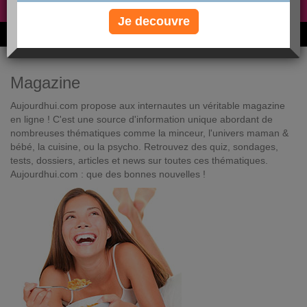
Non, je préfère le régime gratuit
»
Je decouvre
6M de personnes ont maigri et réappris à manger avec nous
Magazine
Aujourdhui.com propose aux internautes un véritable magazine
en ligne ! C'est une source d'information unique abordant de
nombreuses thématiques comme la minceur, l'univers maman &
bébé, la cuisine, ou la psycho. Retrouvez des quiz, sondages,
tests, dossiers, articles et news sur toutes ces thématiques.
Aujourdhui.com : que des bonnes nouvelles !