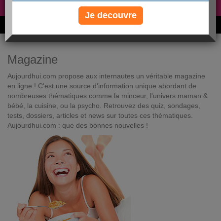
Non, je préfère le régime gratuit
»
Je decouvre
6M de personnes ont maigri et réappris à manger avec nous
Magazine
Aujourdhui.com propose aux internautes un véritable magazine
en ligne ! C'est une source d'information unique abordant de
nombreuses thématiques comme la minceur, l'univers maman &
bébé, la cuisine, ou la psycho. Retrouvez des quiz, sondages,
tests, dossiers, articles et news sur toutes ces thématiques.
Aujourdhui.com : que des bonnes nouvelles !