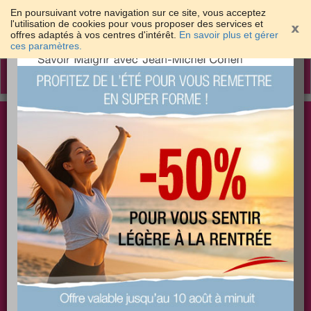
En poursuivant votre navigation sur ce site, vous acceptez
l'utilisation de cookies pour vous proposer des services et
offres adaptés à vos centres d'intérêt.
En savoir plus et gérer
×
ces paramètres.
Toggle
navigation
Togg
Les meilleures solutions pour maigrir et être bien
sear
dans sa peau
PLUS
PLUS
PLUS
EFFICACE
SANTÉ
COACHING