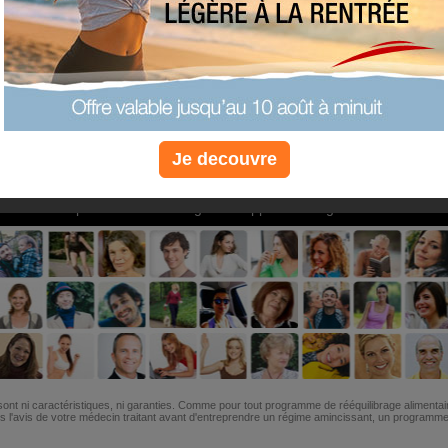
PLUS
PLUS
PLUS
EFFICACE
SANTÉ
COACHIN
Je decouvre
Non, je préfère le régime gratuit
»
6M de personnes ont maigri et réappris à manger avec nous
ont ni caractéristiques, ni garanties. Comme pour tout programme de rééquilibrage alimentai
l'avis de votre médecin traitant avant d'entreprendre un régime amincissant, un programme sp