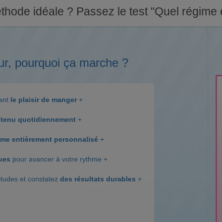
thode idéale ? Passez le test "Quel régime e
ur, pourquoi ça marche ?
dant
le plaisir de manger
+
tenu quotidiennement
+
me entièrement personnalisé
+
ques
pour avancer à votre rythme +
itudes et constatez
des résultats durables
+