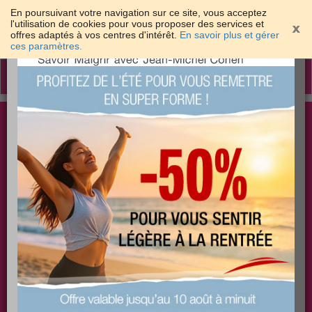
En poursuivant votre navigation sur ce site, vous acceptez
l'utilisation de cookies pour vous proposer des services et
offres adaptés à vos centres d'intérêt.
En savoir plus et gérer
×
ces paramètres.
Toggle
navigation
Togg
Les meilleures solutions pour maigrir et être bien
sear
dans sa peau
PLUS
PLUS
PLUS
EFFICACE
SANTÉ
COACHING