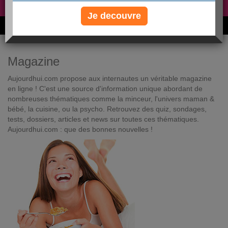
Non, je préfère le régime gratuit
»
Je decouvre
6M de personnes ont maigri et réappris à manger avec nous
Magazine
Aujourdhui.com propose aux internautes un véritable magazine
en ligne ! C'est une source d'information unique abordant de
nombreuses thématiques comme la minceur, l'univers maman &
bébé, la cuisine, ou la psycho. Retrouvez des quiz, sondages,
tests, dossiers, articles et news sur toutes ces thématiques.
Aujourdhui.com : que des bonnes nouvelles !