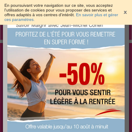
En poursuivant votre navigation sur ce site, vous acceptez
l'utilisation de cookies pour vous proposer des services et
offres adaptés à vos centres d'intérêt.
En savoir plus et gérer
×
ces paramètres.
Toggle
navigation
Togg
Les meilleures solutions pour maigrir et être bien
sear
dans sa peau
PLUS
PLUS
PLUS
EFFICACE
SANTÉ
COACHING