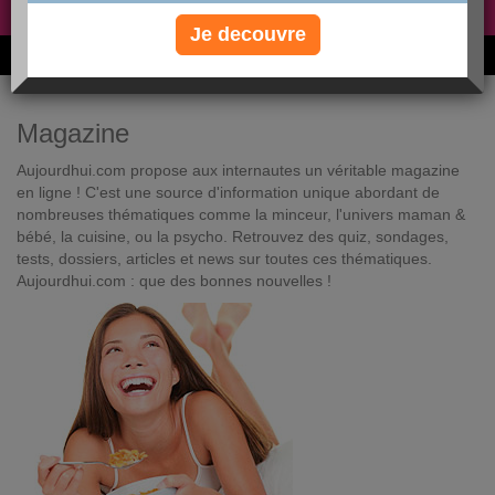
Non, je préfère le régime gratuit
»
Je decouvre
6M de personnes ont maigri et réappris à manger avec nous
Magazine
Aujourdhui.com propose aux internautes un véritable magazine
en ligne ! C'est une source d'information unique abordant de
nombreuses thématiques comme la minceur, l'univers maman &
bébé, la cuisine, ou la psycho. Retrouvez des quiz, sondages,
tests, dossiers, articles et news sur toutes ces thématiques.
Aujourdhui.com : que des bonnes nouvelles !