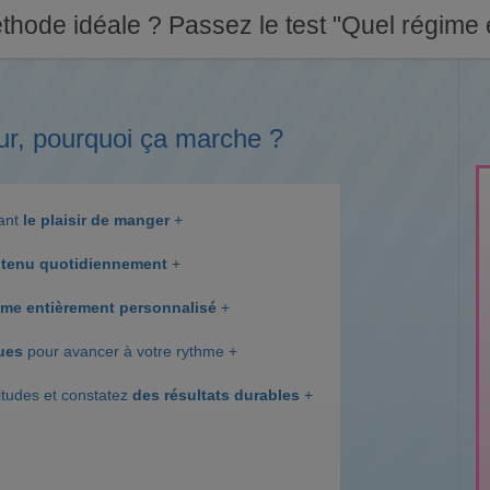
thode idéale ? Passez le test "Quel régime e
ur, pourquoi ça marche ?
dant
le plaisir de manger
+
tenu quotidiennement
+
me entièrement personnalisé
+
ques
pour avancer à votre rythme +
itudes et constatez
des résultats durables
+