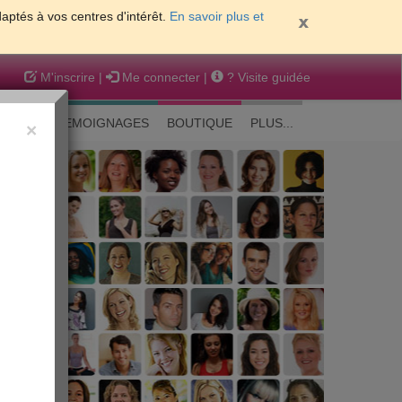
daptés à vos centres d'intérêt.
En savoir plus et
M'inscrire
|
Me connecter
|
? Visite guidée
EAUTE
TEMOIGNAGES
BOUTIQUE
PLUS...
×
 peau