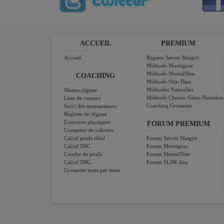
ACCUEIL
PREMIUM
Accueil
Régime Savoir Maigrir
Méthode Montignac
Méthode MentalSlim
COACHING
Méthode Slim Data
Méthodes Naturelles
Menus régime
Méthode Chrono-Géno-Nutrition
Liste de courses
Coaching Grossesse
Suivi des mensurations
Réglette de régime
Exercices physiques
FORUM PREMIUM
Compteur de calories
Calcul poids idéal
Forum Savoir Maigrir
Calcul IMC
Forum Montignac
Courbe de poids
Forum MentalSlim
Calcul IMG
Forum SLIM data
Grossesse mois par mois