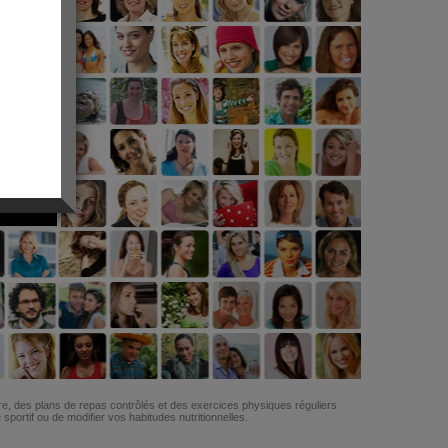
G
re, des plans de repas contrôlés et des exercices physiques réguliers
ortif ou de modifier vos habitudes nutritionnelles.