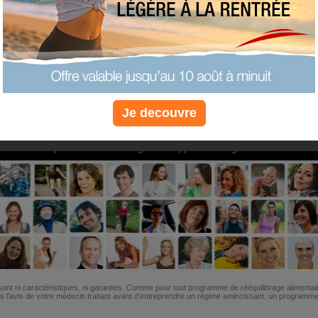
PLUS
PLUS
PLUS
EFFICACE
SANTÉ
COACHIN
Je decouvre
Non, je préfère le régime gratuit
»
6M de personnes ont maigri et réappris à manger avec nous
ont ni caractéristiques, ni garanties. Comme pour tout programme de rééquilibrage alimentai
l'avis de votre médecin traitant avant d'entreprendre un régime amincissant, un programme sp