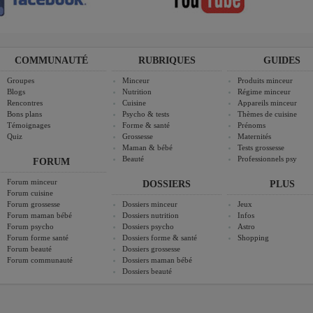
COMMUNAUTÉ
RUBRIQUES
GUIDES
Groupes
Minceur
Produits minceur
Blogs
Nutrition
Régime minceur
Rencontres
Cuisine
Appareils minceur
Bons plans
Psycho & tests
Thèmes de cuisine
Témoignages
Forme & santé
Prénoms
Quiz
Grossesse
Maternités
Maman & bébé
Tests grossesse
Beauté
Professionnels psy
FORUM
Forum minceur
DOSSIERS
PLUS
Forum cuisine
Forum grossesse
Dossiers minceur
Jeux
Forum maman bébé
Dossiers nutrition
Infos
Forum psycho
Dossiers psycho
Astro
Forum forme santé
Dossiers forme & santé
Shopping
Forum beauté
Dossiers grossesse
Forum communauté
Dossiers maman bébé
Dossiers beauté