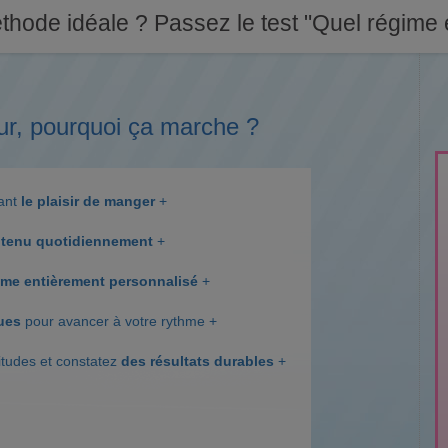
thode idéale ? Passez le test "Quel régime e
ur, pourquoi ça marche ?
dant
le plaisir de manger
+
tenu quotidiennement
+
me entièrement personnalisé
+
ques
pour avancer à votre rythme +
itudes et constatez
des résultats durables
+