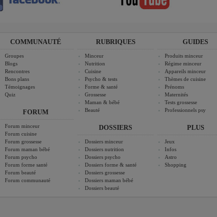
COMMUNAUTÉ
RUBRIQUES
GUIDES
Groupes
Minceur
Produits minceur
Blogs
Nutrition
Régime minceur
Rencontres
Cuisine
Appareils minceur
Bons plans
Psycho & tests
Thèmes de cuisine
Témoignages
Forme & santé
Prénoms
Quiz
Grossesse
Maternités
Maman & bébé
Tests grossesse
Beauté
Professionnels psy
FORUM
Forum minceur
DOSSIERS
PLUS
Forum cuisine
Forum grossesse
Dossiers minceur
Jeux
Forum maman bébé
Dossiers nutrition
Infos
Forum psycho
Dossiers psycho
Astro
Forum forme santé
Dossiers forme & santé
Shopping
Forum beauté
Dossiers grossesse
Forum communauté
Dossiers maman bébé
Dossiers beauté