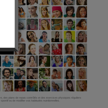
G
re, des plans de repas contrôlés et des exercices physiques réguliers
ortif ou de modifier vos habitudes nutritionnelles.