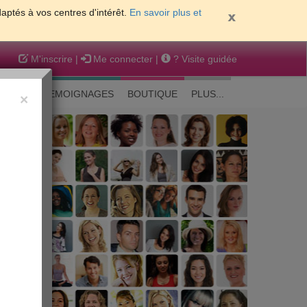
daptés à vos centres d'intérêt.
En savoir plus et
M'inscrire
|
Me connecter
|
? Visite guidée
EAUTE
TEMOIGNAGES
BOUTIQUE
PLUS...
×
 peau