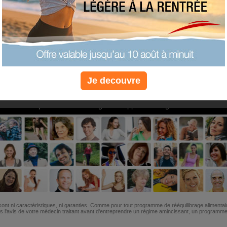
PLUS
PLUS
PLUS
EFFICACE
SANTÉ
COACHIN
Je decouvre
Non, je préfère le régime gratuit
»
6M de personnes ont maigri et réappris à manger avec nous
ont ni caractéristiques, ni garanties. Comme pour tout programme de rééquilibrage alimentai
l'avis de votre médecin traitant avant d'entreprendre un régime amincissant, un programme sp