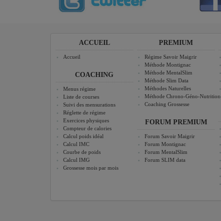
ACCUEIL
PREMIUM
Accueil
Régime Savoir Maigrir
Méthode Montignac
Méthode MentalSlim
COACHING
Méthode Slim Data
Méthodes Naturelles
Menus régime
Méthode Chrono-Géno-Nutrition
Liste de courses
Coaching Grossesse
Suivi des mensurations
Réglette de régime
Exercices physiques
FORUM PREMIUM
Compteur de calories
Calcul poids idéal
Forum Savoir Maigrir
Calcul IMC
Forum Montignac
Courbe de poids
Forum MentalSlim
Calcul IMG
Forum SLIM data
Grossesse mois par mois