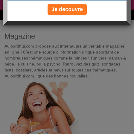
Non, je préfère le régime gratuit
»
Je decouvre
6M de personnes ont maigri et réappris à manger avec nous
Magazine
Aujourdhui.com propose aux internautes un véritable magazine
en ligne ! C'est une source d'information unique abordant de
nombreuses thématiques comme la minceur, l'univers maman &
bébé, la cuisine, ou la psycho. Retrouvez des quiz, sondages,
tests, dossiers, articles et news sur toutes ces thématiques.
Aujourdhui.com : que des bonnes nouvelles !