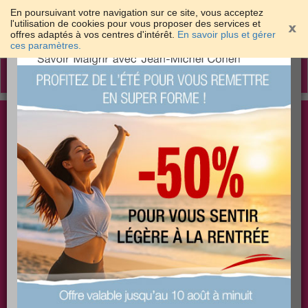
En poursuivant votre navigation sur ce site, vous acceptez
l'utilisation de cookies pour vous proposer des services et
offres adaptés à vos centres d'intérêt.
En savoir plus et gérer
×
ces paramètres.
Toggle
navigation
Togg
Les meilleures solutions pour maigrir et être bien
sear
dans sa peau
PLUS
PLUS
PLUS
EFFICACE
SANTÉ
COACHING