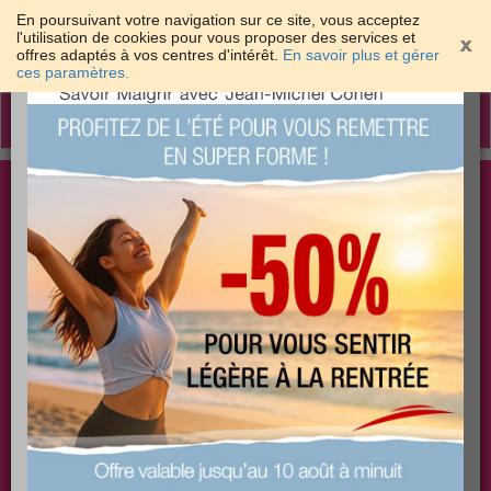
En poursuivant votre navigation sur ce site, vous acceptez
l'utilisation de cookies pour vous proposer des services et
offres adaptés à vos centres d'intérêt.
En savoir plus et gérer
×
ces paramètres.
Toggle
navigation
Togg
Les meilleures solutions pour maigrir et être bien
sear
dans sa peau
PLUS
PLUS
PLUS
EFFICACE
SANTÉ
COACHING