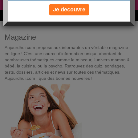
Non, je préfère le régime gratuit
»
Je decouvre
6M de personnes ont maigri et réappris à manger avec nous
Magazine
Aujourdhui.com propose aux internautes un véritable magazine
en ligne ! C'est une source d'information unique abordant de
nombreuses thématiques comme la minceur, l'univers maman &
bébé, la cuisine, ou la psycho. Retrouvez des quiz, sondages,
tests, dossiers, articles et news sur toutes ces thématiques.
Aujourdhui.com : que des bonnes nouvelles !