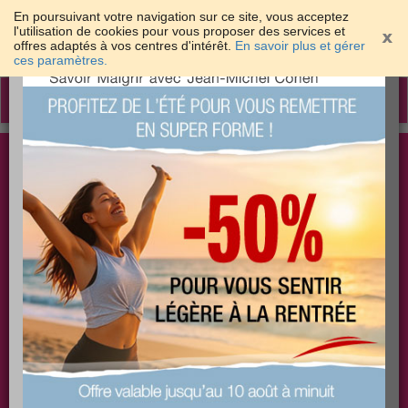
En poursuivant votre navigation sur ce site, vous acceptez
l'utilisation de cookies pour vous proposer des services et
offres adaptés à vos centres d'intérêt.
En savoir plus et gérer
×
ces paramètres.
Toggle
navigation
Togg
Les meilleures solutions pour maigrir et être bien
sear
dans sa peau
PLUS
PLUS
PLUS
EFFICACE
SANTÉ
COACHING