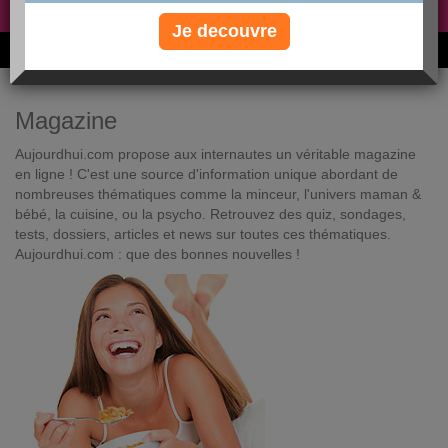
Non, je préfère le régime gratuit
»
Je decouvre
6M de personnes ont maigri et réappris à manger avec nous
Magazine
Aujourdhui.com propose aux internautes un véritable magazine
en ligne ! C'est une source d'information unique abordant de
nombreuses thématiques comme la minceur, l'univers maman &
bébé, la cuisine, ou la psycho. Retrouvez des quiz, sondages,
tests, dossiers, articles et news sur toutes ces thématiques.
Aujourdhui.com : que des bonnes nouvelles !