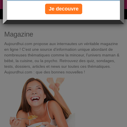
Non, je préfère le régime gratuit
»
Je decouvre
6M de personnes ont maigri et réappris à manger avec nous
Magazine
Aujourdhui.com propose aux internautes un véritable magazine
en ligne ! C'est une source d'information unique abordant de
nombreuses thématiques comme la minceur, l'univers maman &
bébé, la cuisine, ou la psycho. Retrouvez des quiz, sondages,
tests, dossiers, articles et news sur toutes ces thématiques.
Aujourdhui.com : que des bonnes nouvelles !