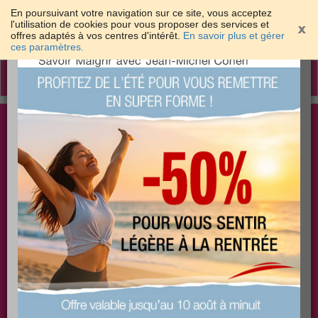
En poursuivant votre navigation sur ce site, vous acceptez
l'utilisation de cookies pour vous proposer des services et
offres adaptés à vos centres d'intérêt.
En savoir plus et gérer
×
ces paramètres.
Toggle
navigation
Togg
Les meilleures solutions pour maigrir et être bien
sear
dans sa peau
PLUS
PLUS
PLUS
EFFICACE
SANTÉ
COACHING