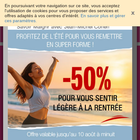
En poursuivant votre navigation sur ce site, vous acceptez
l'utilisation de cookies pour vous proposer des services et
offres adaptés à vos centres d'intérêt.
En savoir plus et gérer
×
ces paramètres.
Toggle
navigation
Togg
Les meilleures solutions pour maigrir et être bien
sear
dans sa peau
PLUS
PLUS
PLUS
EFFICACE
SANTÉ
COACHING