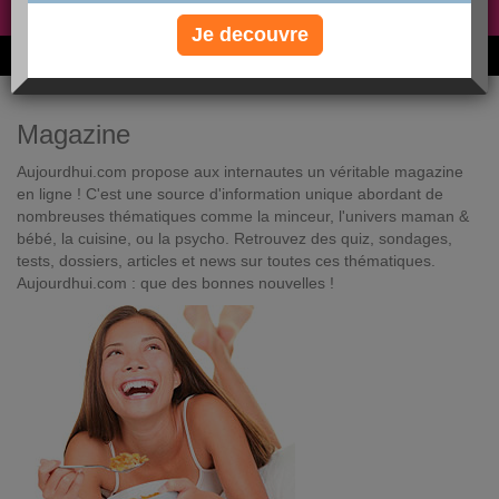
Non, je préfère le régime gratuit
»
Je decouvre
6M de personnes ont maigri et réappris à manger avec nous
Magazine
Aujourdhui.com propose aux internautes un véritable magazine
en ligne ! C'est une source d'information unique abordant de
nombreuses thématiques comme la minceur, l'univers maman &
bébé, la cuisine, ou la psycho. Retrouvez des quiz, sondages,
tests, dossiers, articles et news sur toutes ces thématiques.
Aujourdhui.com : que des bonnes nouvelles !