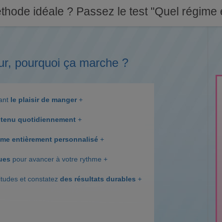
thode idéale ? Passez le test "Quel régime e
ur, pourquoi ça marche ?
dant
le plaisir de manger
+
tenu quotidiennement
+
me entièrement personnalisé
+
ques
pour avancer à votre rythme +
itudes et constatez
des résultats durables
+