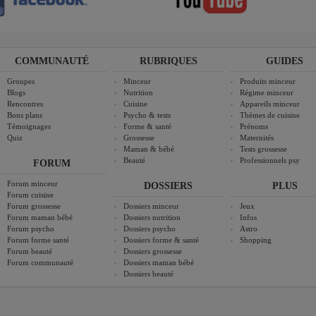
COMMUNAUTÉ
RUBRIQUES
GUIDES
Groupes
Minceur
Produits minceur
Blogs
Nutrition
Régime minceur
Rencontres
Cuisine
Appareils minceur
Bons plans
Psycho & tests
Thèmes de cuisine
Témoignages
Forme & santé
Prénoms
Quiz
Grossesse
Maternités
Maman & bébé
Tests grossesse
Beauté
Professionnels psy
FORUM
Forum minceur
DOSSIERS
PLUS
Forum cuisine
Forum grossesse
Dossiers minceur
Jeux
Forum maman bébé
Dossiers nutrition
Infos
Forum psycho
Dossiers psycho
Astro
Forum forme santé
Dossiers forme & santé
Shopping
Forum beauté
Dossiers grossesse
Forum communauté
Dossiers maman bébé
Dossiers beauté