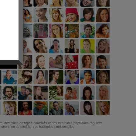
G
re, des plans de repas contrôlés et des exercices physiques réguliers
ortif ou de modifier vos habitudes nutritionnelles.