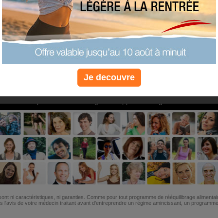
PLUS
PLUS
PLUS
EFFICACE
SANTÉ
COACHIN
Je decouvre
Non, je préfère le régime gratuit
»
6M de personnes ont maigri et réappris à manger avec nous
ont ni caractéristiques, ni garanties. Comme pour tout programme de rééquilibrage alimentai
l'avis de votre médecin traitant avant d'entreprendre un régime amincissant, un programme sp