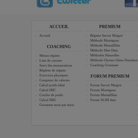
ACCUEIL
PREMIUM
Accueil
Régime Savoir Maigrir
Méthode Montignac
Méthode MentalSlim
COACHING
Méthode Slim Data
Méthodes Naturelles
Menus régime
Méthode Chrono-Géno-Nutrition
Liste de courses
Coaching Grossesse
Suivi des mensurations
Réglette de régime
Exercices physiques
FORUM PREMIUM
Compteur de calories
Calcul poids idéal
Forum Savoir Maigrir
Calcul IMC
Forum Montignac
Courbe de poids
Forum MentalSlim
Calcul IMG
Forum SLIM data
Grossesse mois par mois