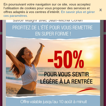
En poursuivant votre navigation sur ce site, vous acceptez
l'utilisation de cookies pour vous proposer des services et
offres adaptés à vos centres d'intérêt.
En savoir plus et gérer
×
ces paramètres.
Toggle
navigation
Togg
Les meilleures solutions pour maigrir et être bien
sear
dans sa peau
PLUS
PLUS
PLUS
EFFICACE
SANTÉ
COACHING