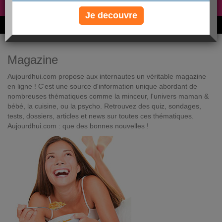
Non, je préfère le régime gratuit
»
Je decouvre
6M de personnes ont maigri et réappris à manger avec nous
Magazine
Aujourdhui.com propose aux internautes un véritable magazine
en ligne ! C'est une source d'information unique abordant de
nombreuses thématiques comme la minceur, l'univers maman &
bébé, la cuisine, ou la psycho. Retrouvez des quiz, sondages,
tests, dossiers, articles et news sur toutes ces thématiques.
Aujourdhui.com : que des bonnes nouvelles !