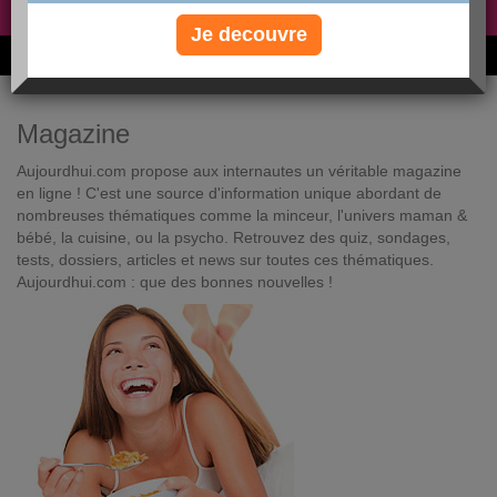
Non, je préfère le régime gratuit
»
Je decouvre
6M de personnes ont maigri et réappris à manger avec nous
Magazine
Aujourdhui.com propose aux internautes un véritable magazine
en ligne ! C'est une source d'information unique abordant de
nombreuses thématiques comme la minceur, l'univers maman &
bébé, la cuisine, ou la psycho. Retrouvez des quiz, sondages,
tests, dossiers, articles et news sur toutes ces thématiques.
Aujourdhui.com : que des bonnes nouvelles !