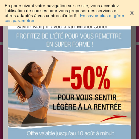
En poursuivant votre navigation sur ce site, vous acceptez
l'utilisation de cookies pour vous proposer des services et
offres adaptés à vos centres d'intérêt.
En savoir plus et gérer
×
ces paramètres.
Toggle
navigation
Togg
Les meilleures solutions pour maigrir et être bien
sear
dans sa peau
PLUS
PLUS
PLUS
EFFICACE
SANTÉ
COACHING