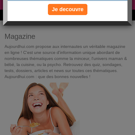
Non, je préfère le régime gratuit
»
Je decouvre
6M de personnes ont maigri et réappris à manger avec nous
Magazine
Aujourdhui.com propose aux internautes un véritable magazine
en ligne ! C'est une source d'information unique abordant de
nombreuses thématiques comme la minceur, l'univers maman &
bébé, la cuisine, ou la psycho. Retrouvez des quiz, sondages,
tests, dossiers, articles et news sur toutes ces thématiques.
Aujourdhui.com : que des bonnes nouvelles !