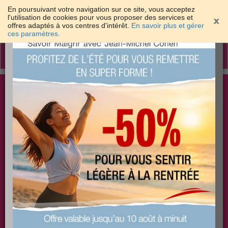
En poursuivant votre navigation sur ce site, vous acceptez
l'utilisation de cookies pour vous proposer des services et
offres adaptés à vos centres d'intérêt.
En savoir plus et gérer
×
ces paramètres.
Toggle
navigation
Togg
Les meilleures solutions pour maigrir et être bien
sear
dans sa peau
PLUS
PLUS
PLUS
EFFICACE
SANTÉ
COACHING