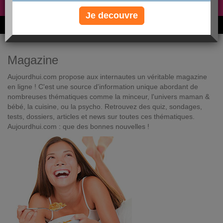
Non, je préfère le régime gratuit
»
Je decouvre
6M de personnes ont maigri et réappris à manger avec nous
Magazine
Aujourdhui.com propose aux internautes un véritable magazine
en ligne ! C'est une source d'information unique abordant de
nombreuses thématiques comme la minceur, l'univers maman &
bébé, la cuisine, ou la psycho. Retrouvez des quiz, sondages,
tests, dossiers, articles et news sur toutes ces thématiques.
Aujourdhui.com : que des bonnes nouvelles !