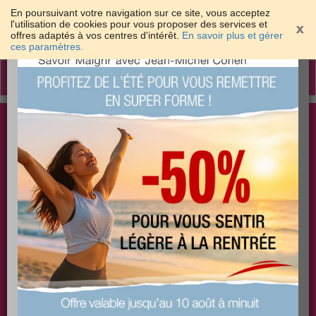
En poursuivant votre navigation sur ce site, vous acceptez
l'utilisation de cookies pour vous proposer des services et
offres adaptés à vos centres d'intérêt.
En savoir plus et gérer
×
ces paramètres.
Toggle
navigation
Togg
Les meilleures solutions pour maigrir et être bien
sear
dans sa peau
PLUS
PLUS
PLUS
EFFICACE
SANTÉ
COACHING