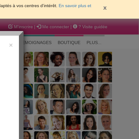
daptés à vos centres d'intérêt.
En savoir plus et
M'inscrire
|
Me connecter
|
? Visite guidée
EAUTE
TEMOIGNAGES
BOUTIQUE
PLUS...
×
 peau