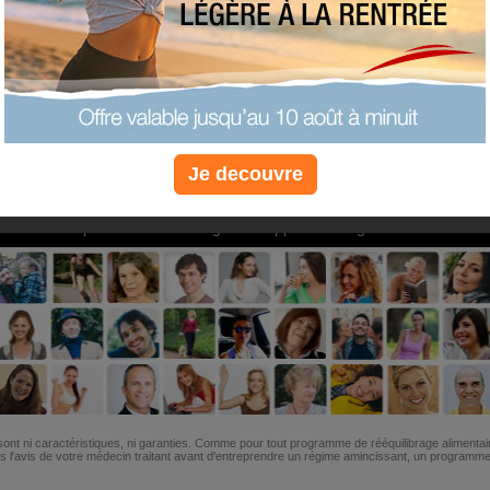
PLUS
PLUS
PLUS
EFFICACE
SANTÉ
COACHIN
Je decouvre
Non, je préfère le régime gratuit
»
6M de personnes ont maigri et réappris à manger avec nous
ont ni caractéristiques, ni garanties. Comme pour tout programme de rééquilibrage alimentai
l'avis de votre médecin traitant avant d'entreprendre un régime amincissant, un programme sp