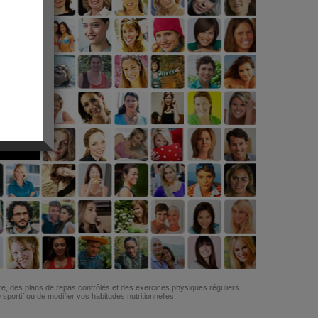
G
re, des plans de repas contrôlés et des exercices physiques réguliers
ortif ou de modifier vos habitudes nutritionnelles.