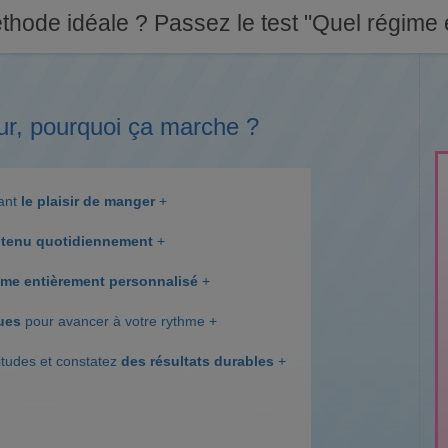
thode idéale ? Passez le test "Quel régime e
ur, pourquoi ça marche ?
dant
le plaisir de manger
+
tenu quotidiennement
+
me entièrement personnalisé
+
ques
pour avancer à votre rythme +
itudes et constatez
des résultats durables
+