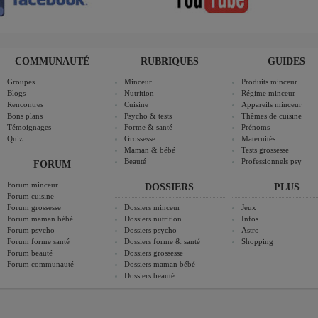
COMMUNAUTÉ
RUBRIQUES
GUIDES
Groupes
Minceur
Produits minceur
Blogs
Nutrition
Régime minceur
Rencontres
Cuisine
Appareils minceur
Bons plans
Psycho & tests
Thèmes de cuisine
Témoignages
Forme & santé
Prénoms
Quiz
Grossesse
Maternités
Maman & bébé
Tests grossesse
Beauté
Professionnels psy
FORUM
Forum minceur
DOSSIERS
PLUS
Forum cuisine
Forum grossesse
Dossiers minceur
Jeux
Forum maman bébé
Dossiers nutrition
Infos
Forum psycho
Dossiers psycho
Astro
Forum forme santé
Dossiers forme & santé
Shopping
Forum beauté
Dossiers grossesse
Forum communauté
Dossiers maman bébé
Dossiers beauté