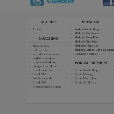
ACCUEIL
PREMIUM
Accueil
Régime Savoir Maigrir
Méthode Montignac
Méthode MentalSlim
COACHING
Méthode Slim Data
Méthodes Naturelles
Menus régime
Méthode Chrono-Géno-Nutrition
Liste de courses
Coaching Grossesse
Suivi des mensurations
Réglette de régime
Exercices physiques
FORUM PREMIUM
Compteur de calories
Calcul poids idéal
Forum Savoir Maigrir
Calcul IMC
Forum Montignac
Courbe de poids
Forum MentalSlim
Calcul IMG
Forum SLIM data
Grossesse mois par mois