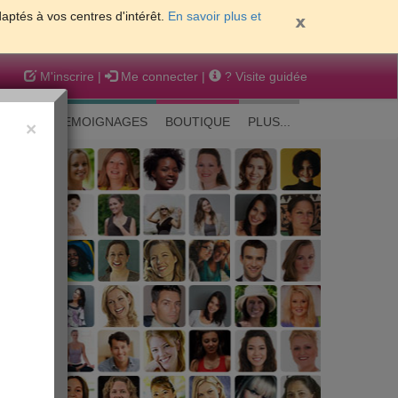
daptés à vos centres d'intérêt.
En savoir plus et
M'inscrire
|
Me connecter
|
? Visite guidée
EAUTE
TEMOIGNAGES
BOUTIQUE
PLUS...
×
 peau