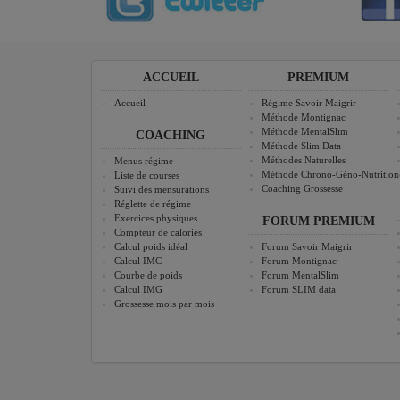
ACCUEIL
PREMIUM
Accueil
Régime Savoir Maigrir
Méthode Montignac
Méthode MentalSlim
COACHING
Méthode Slim Data
Méthodes Naturelles
Menus régime
Méthode Chrono-Géno-Nutrition
Liste de courses
Coaching Grossesse
Suivi des mensurations
Réglette de régime
Exercices physiques
FORUM PREMIUM
Compteur de calories
Calcul poids idéal
Forum Savoir Maigrir
Calcul IMC
Forum Montignac
Courbe de poids
Forum MentalSlim
Calcul IMG
Forum SLIM data
Grossesse mois par mois