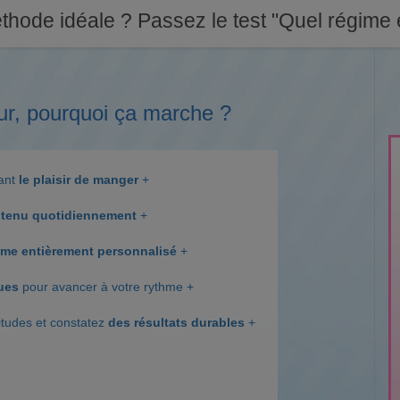
thode idéale ? Passez le test "Quel régime e
ur, pourquoi ça marche ?
dant
le plaisir de manger
+
tenu quotidiennement
+
me entièrement personnalisé
+
ques
pour avancer à votre rythme +
itudes et constatez
des résultats durables
+