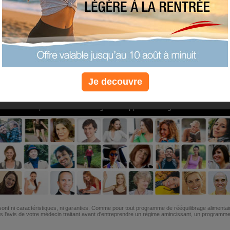
PLUS
PLUS
PLUS
EFFICACE
SANTÉ
COACHIN
Je decouvre
Non, je préfère le régime gratuit
»
6M de personnes ont maigri et réappris à manger avec nous
ont ni caractéristiques, ni garanties. Comme pour tout programme de rééquilibrage alimentai
l'avis de votre médecin traitant avant d'entreprendre un régime amincissant, un programme sp