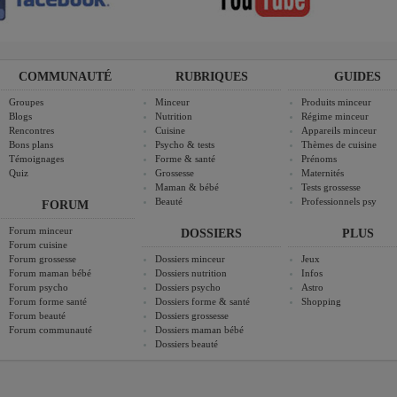
COMMUNAUTÉ
RUBRIQUES
GUIDES
Groupes
Minceur
Produits minceur
Blogs
Nutrition
Régime minceur
Rencontres
Cuisine
Appareils minceur
Bons plans
Psycho & tests
Thèmes de cuisine
Témoignages
Forme & santé
Prénoms
Quiz
Grossesse
Maternités
Maman & bébé
Tests grossesse
Beauté
Professionnels psy
FORUM
Forum minceur
DOSSIERS
PLUS
Forum cuisine
Forum grossesse
Dossiers minceur
Jeux
Forum maman bébé
Dossiers nutrition
Infos
Forum psycho
Dossiers psycho
Astro
Forum forme santé
Dossiers forme & santé
Shopping
Forum beauté
Dossiers grossesse
Forum communauté
Dossiers maman bébé
Dossiers beauté