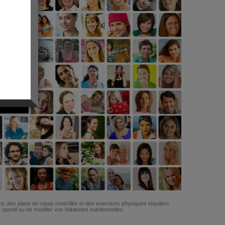
G
re, des plans de repas contrôlés et des exercices physiques réguliers
ortif ou de modifier vos habitudes nutritionnelles.