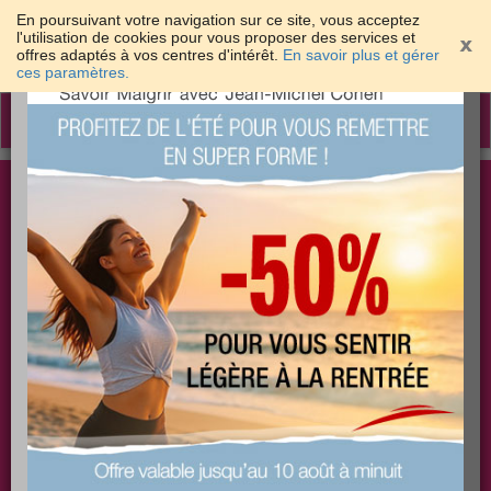
En poursuivant votre navigation sur ce site, vous acceptez
l'utilisation de cookies pour vous proposer des services et
offres adaptés à vos centres d'intérêt.
En savoir plus et gérer
×
ces paramètres.
Toggle
navigation
Togg
Les meilleures solutions pour maigrir et être bien
sear
dans sa peau
PLUS
PLUS
PLUS
EFFICACE
SANTÉ
COACHING