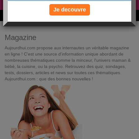
Non, je préfère le régime gratuit
»
Je decouvre
6M de personnes ont maigri et réappris à manger avec nous
Magazine
Aujourdhui.com propose aux internautes un véritable magazine
en ligne ! C'est une source d'information unique abordant de
nombreuses thématiques comme la minceur, l'univers maman &
bébé, la cuisine, ou la psycho. Retrouvez des quiz, sondages,
tests, dossiers, articles et news sur toutes ces thématiques.
Aujourdhui.com : que des bonnes nouvelles !