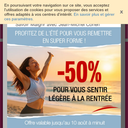
En poursuivant votre navigation sur ce site, vous acceptez
l'utilisation de cookies pour vous proposer des services et
offres adaptés à vos centres d'intérêt.
En savoir plus et gérer
×
ces paramètres.
Toggle
navigation
Togg
Les meilleures solutions pour maigrir et être bien
sear
dans sa peau
PLUS
PLUS
PLUS
EFFICACE
SANTÉ
COACHING