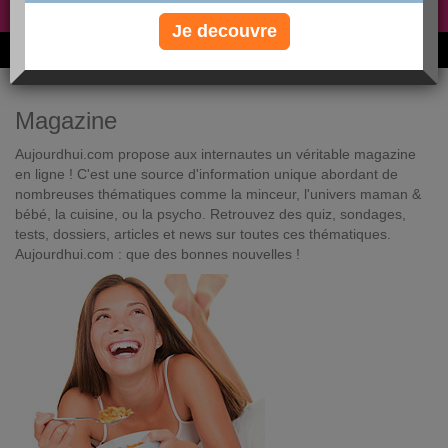
Non, je préfère le régime gratuit
»
Je decouvre
6M de personnes ont maigri et réappris à manger avec nous
Magazine
Aujourdhui.com propose aux internautes un véritable magazine
en ligne ! C'est une source d'information unique abordant de
nombreuses thématiques comme la minceur, l'univers maman &
bébé, la cuisine, ou la psycho. Retrouvez des quiz, sondages,
tests, dossiers, articles et news sur toutes ces thématiques.
Aujourdhui.com : que des bonnes nouvelles !