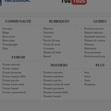
COMMUNAUTÉ
RUBRIQUES
GUIDES
Groupes
Minceur
Produits minceur
Blogs
Nutrition
Régime minceur
Rencontres
Cuisine
Appareils minceur
Bons plans
Psycho & tests
Thèmes de cuisine
Témoignages
Forme & santé
Prénoms
Quiz
Grossesse
Maternités
Maman & bébé
Tests grossesse
Beauté
Professionnels psy
FORUM
Forum minceur
DOSSIERS
PLUS
Forum cuisine
Forum grossesse
Dossiers minceur
Jeux
Forum maman bébé
Dossiers nutrition
Infos
Forum psycho
Dossiers psycho
Astro
Forum forme santé
Dossiers forme & santé
Shopping
Forum beauté
Dossiers grossesse
Forum communauté
Dossiers maman bébé
Dossiers beauté