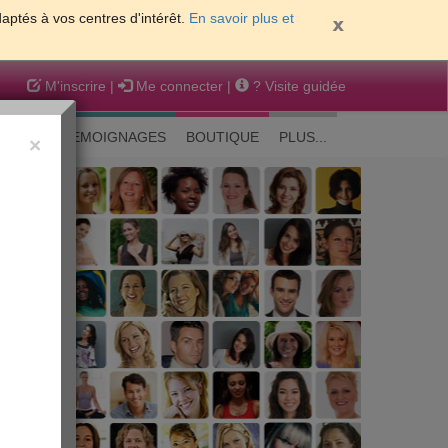
daptés à vos centres d'intérêt.
En savoir plus et
M'inscrire
|
Me connecter
|
? Visite guidée
EAUTE
TEMOIGNAGES
BOUTIQUE
PLUS...
×
 peau