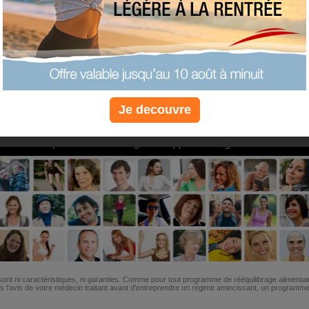
PLUS
PLUS
PLUS
EFFICACE
SANTÉ
COACHIN
Je decouvre
Non, je préfère le régime gratuit
»
6M de personnes ont maigri et réappris à manger avec nous
ont ni caractéristiques, ni garanties. Comme pour tout programme de rééquilibrage alimentai
l'avis de votre médecin traitant avant d'entreprendre un régime amincissant, un programme sp