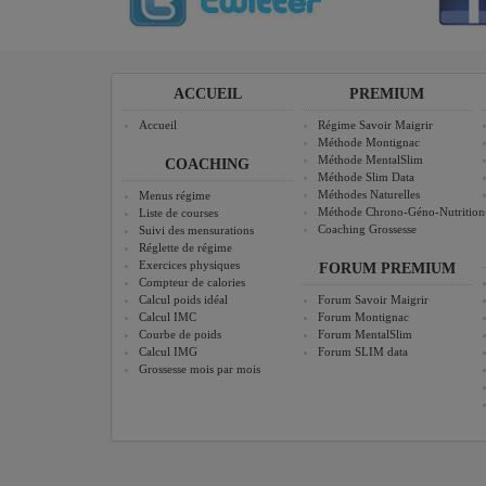
ACCUEIL
PREMIUM
Accueil
Régime Savoir Maigrir
Méthode Montignac
Méthode MentalSlim
COACHING
Méthode Slim Data
Méthodes Naturelles
Menus régime
Méthode Chrono-Géno-Nutrition
Liste de courses
Coaching Grossesse
Suivi des mensurations
Réglette de régime
Exercices physiques
FORUM PREMIUM
Compteur de calories
Calcul poids idéal
Forum Savoir Maigrir
Calcul IMC
Forum Montignac
Courbe de poids
Forum MentalSlim
Calcul IMG
Forum SLIM data
Grossesse mois par mois