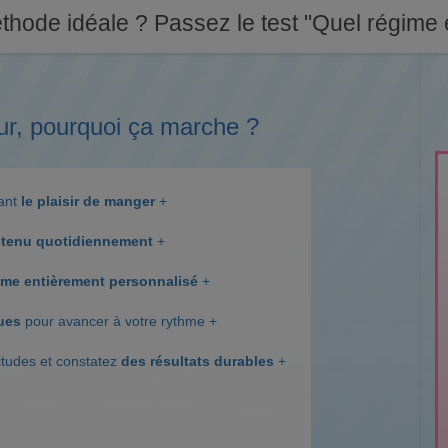
thode idéale ? Passez le test "Quel régime e
ur, pourquoi ça marche ?
dant
le plaisir de manger
+
tenu quotidiennement
+
me entièrement personnalisé
+
ques
pour avancer à votre rythme +
itudes et constatez
des résultats durables
+