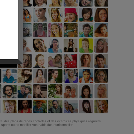
G
re, des plans de repas contrôlés et des exercices physiques réguliers
ortif ou de modifier vos habitudes nutritionnelles.