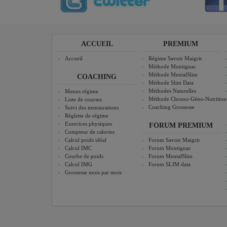
ACCUEIL
PREMIUM
Accueil
Régime Savoir Maigrir
Méthode Montignac
Méthode MentalSlim
COACHING
Méthode Slim Data
Méthodes Naturelles
Menus régime
Méthode Chrono-Géno-Nutrition
Liste de courses
Coaching Grossesse
Suivi des mensurations
Réglette de régime
Exercices physiques
FORUM PREMIUM
Compteur de calories
Calcul poids idéal
Forum Savoir Maigrir
Calcul IMC
Forum Montignac
Courbe de poids
Forum MentalSlim
Calcul IMG
Forum SLIM data
Grossesse mois par mois