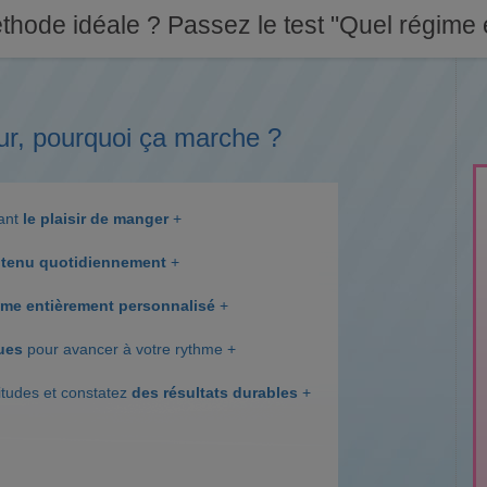
thode idéale ? Passez le test "Quel régime e
ur, pourquoi ça marche ?
dant
le plaisir de manger
+
tenu quotidiennement
+
me entièrement personnalisé
+
ques
pour avancer à votre rythme +
itudes et constatez
des résultats durables
+