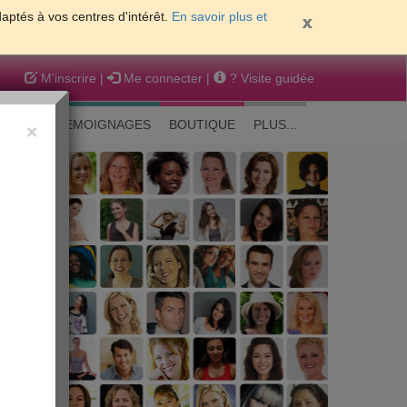
daptés à vos centres d'intérêt.
En savoir plus et
M'inscrire
|
Me connecter
|
? Visite guidée
EAUTE
TEMOIGNAGES
BOUTIQUE
PLUS...
×
 peau