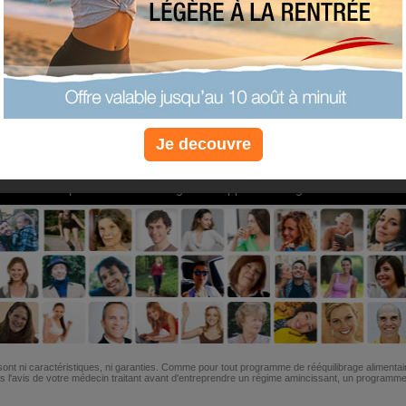
PLUS
PLUS
PLUS
EFFICACE
SANTÉ
COACHIN
Je decouvre
Non, je préfère le régime gratuit
»
6M de personnes ont maigri et réappris à manger avec nous
ont ni caractéristiques, ni garanties. Comme pour tout programme de rééquilibrage alimentai
l'avis de votre médecin traitant avant d'entreprendre un régime amincissant, un programme sp