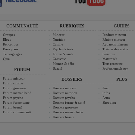
COMMUNAUTÉ
RUBRIQUES
GUIDES
Groupes
Minceur
Produits minceur
Blogs
Nutrition
Régime minceur
Rencontres
Cuisine
Appareils minceur
Bons plans
Psycho & tests
Thèmes de cuisine
Témoignages
Forme & santé
Prénoms
Quiz
Grossesse
Maternités
Maman & bébé
Tests grossesse
Beauté
Professionnels psy
FORUM
Forum minceur
DOSSIERS
PLUS
Forum cuisine
Forum grossesse
Dossiers minceur
Jeux
Forum maman bébé
Dossiers nutrition
Infos
Forum psycho
Dossiers psycho
Astro
Forum forme santé
Dossiers forme & santé
Shopping
Forum beauté
Dossiers grossesse
Forum communauté
Dossiers maman bébé
Dossiers beauté