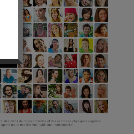
G
re, des plans de repas contrôlés et des exercices physiques réguliers
ortif ou de modifier vos habitudes nutritionnelles.