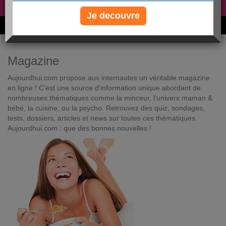
Non, je préfère le régime gratuit
»
Je decouvre
6M de personnes ont maigri et réappris à manger avec nous
Magazine
Aujourdhui.com propose aux internautes un véritable magazine
en ligne ! C'est une source d'information unique abordant de
nombreuses thématiques comme la minceur, l'univers maman &
bébé, la cuisine, ou la psycho. Retrouvez des quiz, sondages,
tests, dossiers, articles et news sur toutes ces thématiques.
Aujourdhui.com : que des bonnes nouvelles !