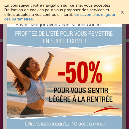
En poursuivant votre navigation sur ce site, vous acceptez
l'utilisation de cookies pour vous proposer des services et
offres adaptés à vos centres d'intérêt.
En savoir plus et gérer
×
ces paramètres.
Toggle
navigation
Togg
Les meilleures solutions pour maigrir et être bien
sear
dans sa peau
PLUS
PLUS
PLUS
EFFICACE
SANTÉ
COACHING