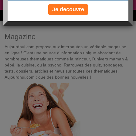
Non, je préfère le régime gratuit
»
Je decouvre
6M de personnes ont maigri et réappris à manger avec nous
Magazine
Aujourdhui.com propose aux internautes un véritable magazine
en ligne ! C'est une source d'information unique abordant de
nombreuses thématiques comme la minceur, l'univers maman &
bébé, la cuisine, ou la psycho. Retrouvez des quiz, sondages,
tests, dossiers, articles et news sur toutes ces thématiques.
Aujourdhui.com : que des bonnes nouvelles !