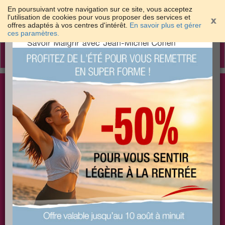
En poursuivant votre navigation sur ce site, vous acceptez
l'utilisation de cookies pour vous proposer des services et
offres adaptés à vos centres d'intérêt.
En savoir plus et gérer
×
ces paramètres.
Toggle
navigation
Togg
Les meilleures solutions pour maigrir et être bien
sear
dans sa peau
PLUS
PLUS
PLUS
EFFICACE
SANTÉ
COACHING