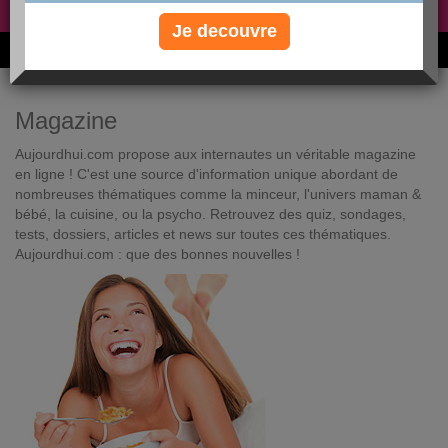
Non, je préfère le régime gratuit
»
Je decouvre
6M de personnes ont maigri et réappris à manger avec nous
Magazine
Aujourdhui.com propose aux internautes un véritable magazine
en ligne ! C'est une source d'information unique abordant de
nombreuses thématiques comme la minceur, l'univers maman &
bébé, la cuisine, ou la psycho. Retrouvez des quiz, sondages,
tests, dossiers, articles et news sur toutes ces thématiques.
Aujourdhui.com : que des bonnes nouvelles !