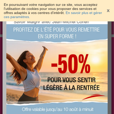
En poursuivant votre navigation sur ce site, vous acceptez
l'utilisation de cookies pour vous proposer des services et
offres adaptés à vos centres d'intérêt.
En savoir plus et gérer
×
ces paramètres.
Toggle
navigation
Togg
Les meilleures solutions pour maigrir et être bien
sear
dans sa peau
PLUS
PLUS
PLUS
EFFICACE
SANTÉ
COACHING