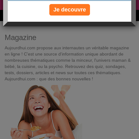
Non, je préfère le régime gratuit
»
Je decouvre
6M de personnes ont maigri et réappris à manger avec nous
Magazine
Aujourdhui.com propose aux internautes un véritable magazine
en ligne ! C'est une source d'information unique abordant de
nombreuses thématiques comme la minceur, l'univers maman &
bébé, la cuisine, ou la psycho. Retrouvez des quiz, sondages,
tests, dossiers, articles et news sur toutes ces thématiques.
Aujourdhui.com : que des bonnes nouvelles !