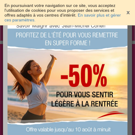
En poursuivant votre navigation sur ce site, vous acceptez
l'utilisation de cookies pour vous proposer des services et
offres adaptés à vos centres d'intérêt.
En savoir plus et gérer
×
ces paramètres.
Toggle
navigation
Togg
Les meilleures solutions pour maigrir et être bien
sear
dans sa peau
PLUS
PLUS
PLUS
EFFICACE
SANTÉ
COACHING