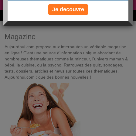
Non, je préfère le régime gratuit
»
Je decouvre
6M de personnes ont maigri et réappris à manger avec nous
Magazine
Aujourdhui.com propose aux internautes un véritable magazine
en ligne ! C'est une source d'information unique abordant de
nombreuses thématiques comme la minceur, l'univers maman &
bébé, la cuisine, ou la psycho. Retrouvez des quiz, sondages,
tests, dossiers, articles et news sur toutes ces thématiques.
Aujourdhui.com : que des bonnes nouvelles !