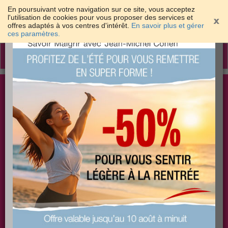
En poursuivant votre navigation sur ce site, vous acceptez
l'utilisation de cookies pour vous proposer des services et
offres adaptés à vos centres d'intérêt.
En savoir plus et gérer
×
ces paramètres.
Toggle
navigation
Togg
Les meilleures solutions pour maigrir et être bien
sear
dans sa peau
PLUS
PLUS
PLUS
EFFICACE
SANTÉ
COACHING